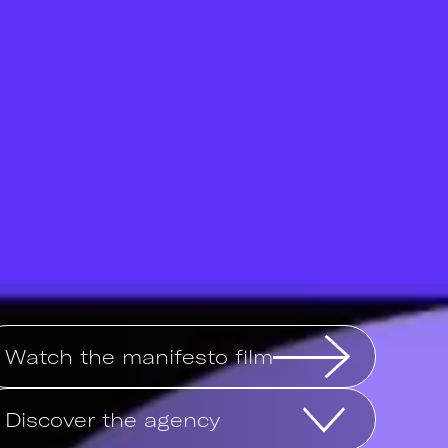
Watch the manifesto film
Discover the agency