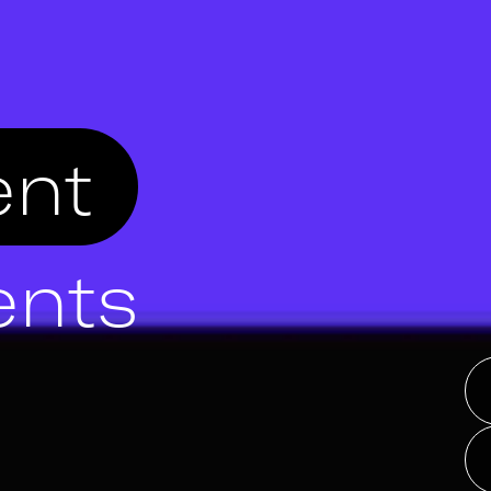
nt
ents