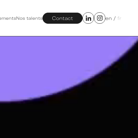
Contact
en
/
fr
ements
Nos talents